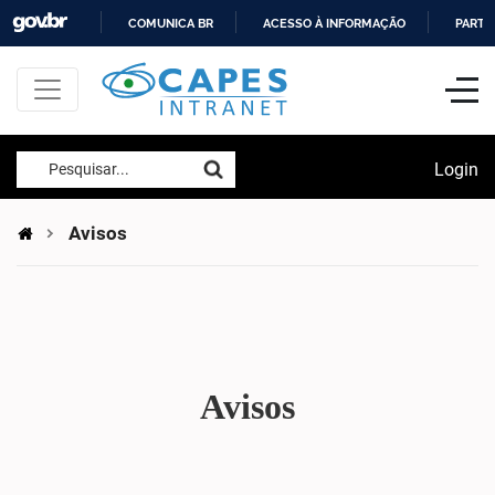
COMUNICA BR
ACESSO À INFORMAÇÃO
PARTI
IR
PARA
O
CONTEÚDO
Login
Pesquisar...
Avisos
Avisos