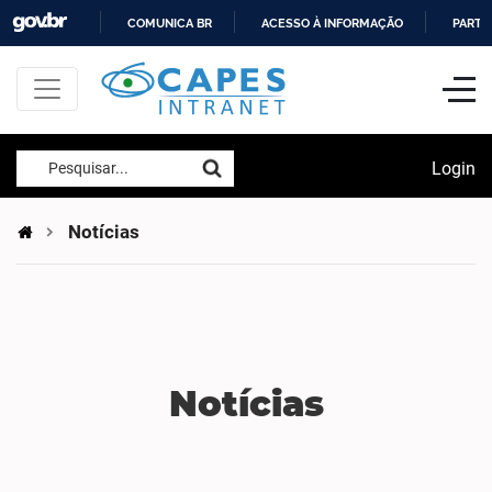
COMUNICA BR
ACESSO À INFORMAÇÃO
PARTI
IR
PARA
O
CONTEÚDO
Login
Pesquisar...
Notícias
Notícias