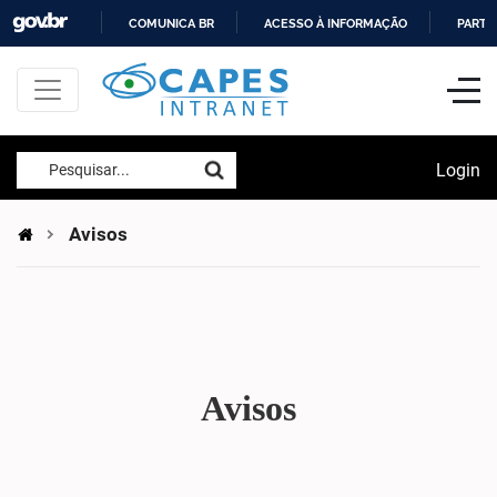
COMUNICA BR
ACESSO À INFORMAÇÃO
PARTI
IR
PARA
O
CONTEÚDO
Login
Pesquisar...
Avisos
Avisos